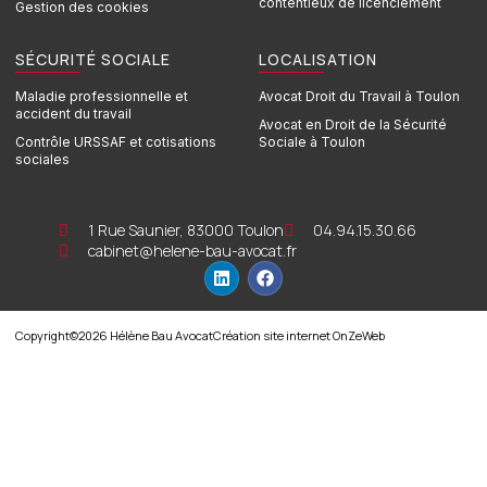
contentieux de licenciement
Gestion des cookies
SÉCURITÉ SOCIALE
LOCALISATION
Maladie professionnelle et
Avocat Droit du Travail à Toulon
accident du travail
Avocat en Droit de la Sécurité
Contrôle URSSAF et cotisations
Sociale à Toulon
sociales
1 Rue Saunier, 83000 Toulon
04.94.15.30.66
cabinet@helene-bau-avocat.fr
Copyright©2026 Hélène Bau Avocat
Création site internet OnZeWeb