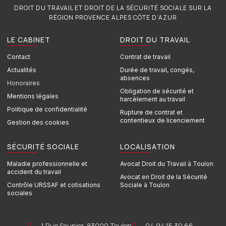
DROIT DU TRAVAIL ET DROIT DE LA SÉCURITÉ SOCIALE SUR LA
RÉGION PROVENCE ALPES CÔTE D’AZUR
LE CABINET
DROIT DU TRAVAIL
Contact
Contrat de travail
Actualités
Durée de travail, congés,
absences
Honoraires
Obligation de sécurité et
Mentions légales
harcèlement au travail
Politique de confidentialité
Rupture de contrat et
contentieux de licenciement
Gestion des cookies
SÉCURITÉ SOCIALE
LOCALISATION
Maladie professionnelle et
Avocat Droit du Travail à Toulon
accident du travail
Avocat en Droit de la Sécurité
Contrôle URSSAF et cotisations
Sociale à Toulon
sociales
1 Rue Saunier, 83000 Toulon
04.94.15.30.66